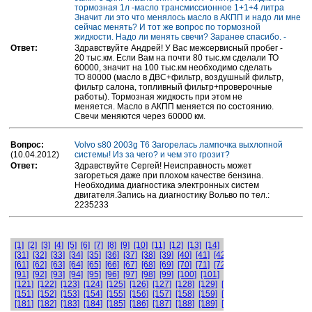
тормозная 1л -масло трансмиссионное 1+1+4 литра
Значит ли это что менялось масло в АКПП и надо ли мне
сейчас менять? И тот же вопрос по тормозной
жидкости. Надо ли менять свечи? Заранее спасибо. -
Ответ:
Здравствуйте Андрей! У Вас межсервисный пробег -
20 тыс.км. Если Вам на почти 80 тыс.км сделали ТО
60000, значит на 100 тыс.км необходимо сделать
ТО 80000 (масло в ДВС+фильтр, воздушный фильтр,
фильтр салона, топливный фильтр+проверочные
работы). Тормозная жидкость при этом не
меняется. Масло в АКПП меняется по состоянию.
Свечи меняются через 60000 км.
Вопрос:
Volvo s80 2003g T6 Загорелась лампочка выхлопной
(10.04.2012)
системы! Из за чего? и чем это грозит?
Ответ:
Здравствуйте Сергей! Неисправность может
загореться даже при плохом качестве бензина.
Необходима диагностика электронных систем
двигателя.Запись на диагностику Вольво по тел.:
2235233
[1]
[2]
[3]
[4]
[5]
[6]
[7]
[8]
[9]
[10]
[11]
[12]
[13]
[14]
[15]
[16]
[17]
[18]
[19]
[31]
[32]
[33]
[34]
[35]
[36]
[37]
[38]
[39]
[40]
[41]
[42]
[43]
[44]
[45]
[46]
[4
[61]
[62]
[63]
[64]
[65]
[66]
[67]
[68]
[69]
[70]
[71]
[72]
[73]
[74]
[75]
[76]
[7
[91]
[92]
[93]
[94]
[95]
[96]
[97]
[98]
[99]
[100]
[101]
[102]
[103]
[104]
[105]
[121]
[122]
[123]
[124]
[125]
[126]
[127]
[128]
[129]
[130]
[131]
[132]
[133]
[151]
[152]
[153]
[154]
[155]
[156]
[157]
[158]
[159]
[160]
[161]
[162]
[163]
[181]
[182]
[183]
[184]
[185]
[186]
[187]
[188]
[189]
[190]
[191]
[192]