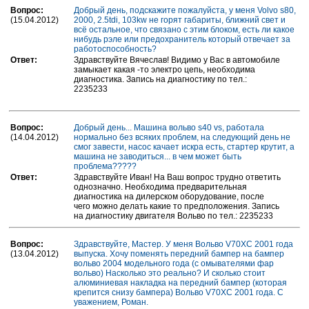
Вопрос:
Добрый день, подскажите пожалуйста, у меня Volvo s80,
(15.04.2012)
2000, 2.5tdi, 103kw не горят габариты, ближний свет и
всё остальное, что связано с этим блоком, есть ли какое
нибудь рэле или предохранитель который отвечает за
работоспособность?
Ответ:
Здравствуйте Вячеслав! Видимо у Вас в автомобиле
замыкает какая -то электро цепь, необходима
диагностика. Запись на диагностику по тел.:
2235233
Вопрос:
Добрый день... Машина вольво s40 vs, работала
(14.04.2012)
нормально без всяких проблем, на следующий день не
смог завести, насос качает искра есть, стартер крутит, а
машина не заводиться... в чем может быть
проблема?????
Ответ:
Здравствуйте Иван! На Ваш вопрос трудно ответить
однозначно. Необходима предварительная
диагностика на дилерском оборудование, после
чего можно делать какие то предположения. Запись
на диагностику двигателя Вольво по тел.: 2235233
Вопрос:
Здравствуйте, Мастер. У меня Вольво V70XC 2001 года
(13.04.2012)
выпуска. Хочу поменять передний бампер на бампер
вольво 2004 модельного года (с омывателями фар
вольво) Насколько это реально? И сколько стоит
алюминиевая накладка на передний бампер (которая
крепится снизу бампера) Вольво V70XC 2001 года. С
уважением, Роман.