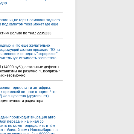
ьдар.
агажник,не горят лампочки заднего
е под капотом тоже,может где еще
стику Вольво по тел.: 2235233
обходимо и что еще желательно
 Предыдущий хозяин проходил ТО на
 заменено и не ждать "сюрпризов"
зительную стоимость всего этого.
П (14000 руб.), остальные дефекты
механизмы не разумно. "Сюрпризы"
них невозможно.
оменял термостат и антифриз.
примесей нет, все в норме. Что
Д Фольцфагена (другого нет)
егерметичности радиатора
редачи происходит вибрация авто
юбой передачи начиная со
икто не может определить в чём
ет в ближайшем г Новосибирке на