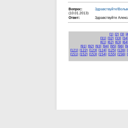
Вопрос:
Здравствуйте!Вольв
(10.01.2013)
Ответ:
Здравствуйте Алекса
[1]
[2]
[3]
[
[31]
[32]
[33]
[34
[61]
[62]
[63]
[64
[91]
[92]
[93]
[94]
[95]
[96]
[9
[121]
[122]
[123]
[124]
[125]
[126]
[151]
[152]
[153]
[154]
[155]
[156]
О компании
Серви
Каширское шоссе, 61к3А. Тел: (495