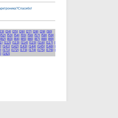
парктроника?Спасибо!
23]
[24]
[25]
[26]
[27]
[28]
[29]
[30]
[52]
[53]
[54]
[55]
[56]
[57]
[58]
[59]
[60]
[82]
[83]
[84]
[85]
[86]
[87]
[88]
[89]
[90]
1]
[112]
[113]
[114]
[115]
[116]
[117]
[118]
[119]
[120]
]
[141]
[142]
[143]
[144]
[145]
[146]
[147]
[148]
[149]
[150]
]
[171]
[172]
[173]
[174]
[175]
[176]
[177]
[178]
[179]
[180]
]
[192]
 мастеру
Контакты