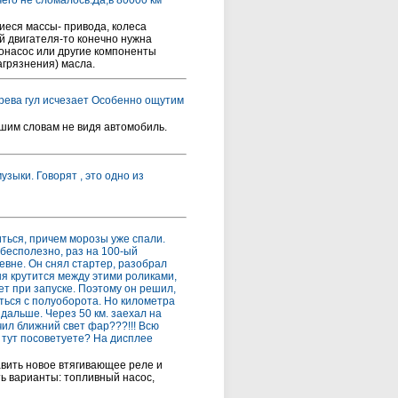
его не сломалось.Да,в 80000 км
иеся массы- привода, колеса
й двигателя-то конечно нужна
зонасос или другие компоненты
агрязнения) масла.
рева гул исчезает Особенно ощутим
шим словам не видя автомобиль.
зыки. Говорят , это одно из
диться, причем морозы уже спали.
 бесполезно, раз на 100-ый
евне. Он снял стартер, разобрал
ня крутится между этими роликами,
ет при запуске. Поэтому он решил,
иться с полуоборота. Но километра
 дальше. Через 50 км. заехал на
ючил ближний свет фар???!!! Всю
то тут посоветуете? На дисплее
авить новое втягивающее реле и
ть варианты: топливный насос,