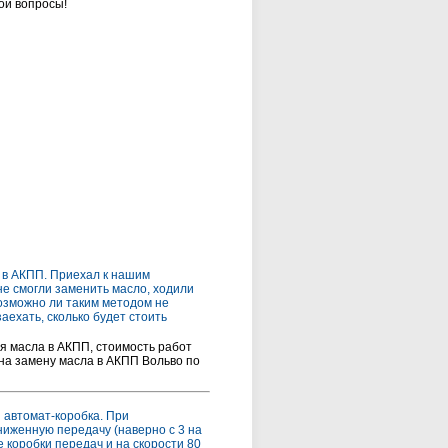
ои вопросы!
о в АКПП. Приехал к нашим
не смогли заменить масло, ходили
Возможно ли таким методом не
ехать, сколько будет стоить
я масла в АКПП, стоимость работ
 на замену масла в АКПП Вольво по
и автомат-коробка. При
ониженную передачу (наверно с 3 на
е коробки передач и на скорости 80