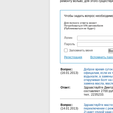
ремонту вольво, для этого существу
Чтобы задать вопрос необходимо
Для полного ответа может
Потребоваться VIN автомобиля
(Публиковаться не будет)
Логин
Пароль
Запомнить меня
Регистрация
Вспомнить пар
Вопрос:
Доброе время суток 
(16.01.2013)
офицалам, если их 
вздыхали, а замены
откручивая болт на
замена масла, масл
Ответ:
Здравствуйте Дмитр
составляет 2700 ру
тел.: 2235233.
Вопрос:
Здравствуйте мастер
(14.01.2013)
переключении с режи
2) идет глухой удар