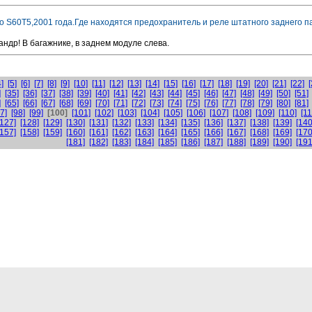
о S60T5,2001 года.Где находятся предохранитель и реле штатного заднего 
ндр! В багажнике, в заднем модуле слева.
4]
[5]
[6]
[7]
[8]
[9]
[10]
[11]
[12]
[13]
[14]
[15]
[16]
[17]
[18]
[19]
[20]
[21]
[22]
[
]
[35]
[36]
[37]
[38]
[39]
[40]
[41]
[42]
[43]
[44]
[45]
[46]
[47]
[48]
[49]
[50]
[51]
]
[65]
[66]
[67]
[68]
[69]
[70]
[71]
[72]
[73]
[74]
[75]
[76]
[77]
[78]
[79]
[80]
[81]
7]
[98]
[99]
[100]
[101]
[102]
[103]
[104]
[105]
[106]
[107]
[108]
[109]
[110]
[11
[127]
[128]
[129]
[130]
[131]
[132]
[133]
[134]
[135]
[136]
[137]
[138]
[139]
[140
[157]
[158]
[159]
[160]
[161]
[162]
[163]
[164]
[165]
[166]
[167]
[168]
[169]
[170
[181]
[182]
[183]
[184]
[185]
[186]
[187]
[188]
[189]
[190]
[191
с центр
Спецпредложения
Запчасти
Фотогалерея
Вопросы
) 223-52-33