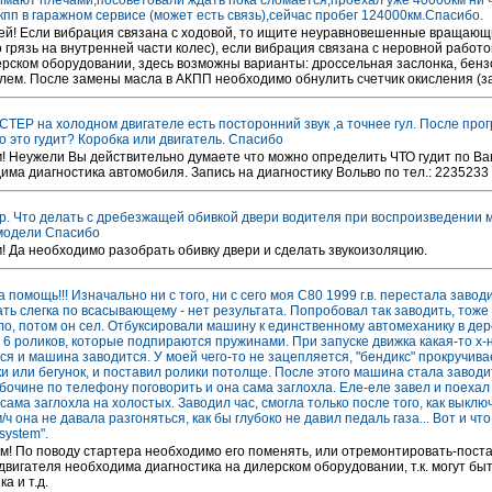
имают плечами,посоветовали ждать пока сломается,проехал уже 40000км ни ч
кпп в гаражном сервисе (может есть связь),сейчас пробег 124000км.Спасибо.
ей! Если вибрация связана с ходовой, то ищите неуравновешенные вращающ
 грязь на внутренней части колес), если вибрация связана с неровной работо
ерском оборудовании, здесь возможны варианты: дроссельная заслонка, бен
лем. После замены масла в АКПП необходимо обнулить счетчик окисления (з
Р на холодном двигателе есть посторонний звук ,а точнее гул. После прог
о это гудит? Коробка или двигатель. Спасибо
! Неужели Вы действительно думаете что можно определить ЧТО гудит по Ва
има диагностика автомобиля. Запись на диагностику Вольво по тел.: 2235233
р. Что делать с дребезжащей обивкой двери водителя при воспроизведении му
 модели Спасибо
! Да необходимо разобрать обивку двери и сделать звукоизоляцию.
 помощь!!! Изначально ни с того, ни с сего моя С80 1999 г.в. перестала заво
ть слегка по всасывающему - нет результата. Попробовал так заводить, тоже
ло, потом он сел. Отбуксировали машину к единственному автомеханику в дер
т 6 роликов, которые подпираются пружинами. При запуске движка какая-то х-
ся и машина заводится. У моей чего-то не зацепляется, "бендикс" прокручива
ки или бегунок, и поставил ролики потолще. После этого машина стала завод
обочине по телефону поговорить и она сама заглохла. Еле-еле завел и поехал
 сама заглохла на холостых. Заводил час, смогла только после того, как выкл
/ч она не давала разгоняться, как бы глубоко не давил педаль газа... Вот и ч
system".
м! По поводу стартера необходимо его поменять, или отремонтировать-пост
двигателя необходима диагностика на дилерском оборудовании, т.к. могут бы
а и т.д.