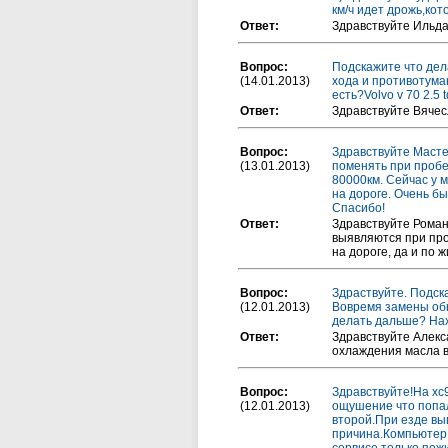
км/ч идет дрожь,кот
Ответ:
Здравствуйте Ильд
Вопрос:
Подскажите что дел
(14.01.2013)
хода и противотума
есть?Volvo v 70 2.5 
Ответ:
Здравствуйте Вячес
Вопрос:
Здравствуйте Мастер
(13.01.2013)
поменять при пробе
80000км. Сейчас у м
на дороге. Очень бы
Спасибо!
Ответ:
Здравствуйте Роман
выявляются при про
на дороге, да и по
Вопрос:
Здраствуйте. Подск
(12.01.2013)
Вовремя замены обн
делать дальше? Нах
Ответ:
Здравствуйте Алекс
охлаждения масла в
Вопрос:
Здравствуйте!На хс
(12.01.2013)
ощушение что попал
второй.При езде вы
причина.Компьютер 