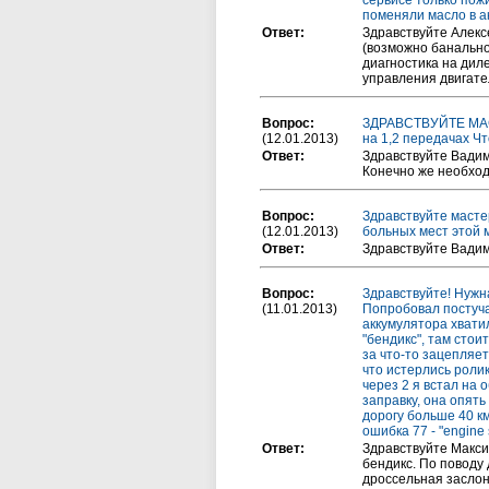
сервисе только пож
поменяли масло в а
Ответ:
Здравствуйте Алекс
(возможно банально
диагностика на дил
управления двигате
Вопрос:
ЗДРАВСТВУЙТЕ МАСТЕ
(12.01.2013)
на 1,2 передачах Чт
Ответ:
Здравствуйте Вадим
Конечно же необход
Вопрос:
Здравствуйте масте
(12.01.2013)
больных мест этой
Ответ:
Здравствуйте Вадим
Вопрос:
Здравствуйте! Нужна
(11.01.2013)
Попробовал постуча
аккумулятора хвати
"бендикс", там стои
за что-то зацепляет
что истерлись роли
через 2 я встал на 
заправку, она опять
дорогу больше 40 км
ошибка 77 - "engine 
Ответ:
Здравствуйте Макси
бендикс. По поводу 
дроссельная заслонк