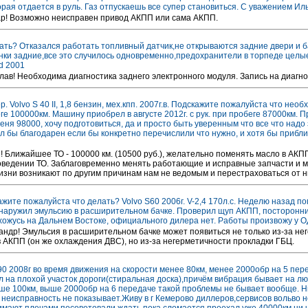
орая отдается в руль. Газ отпускаешь все супер становиться. С уважением Ил
ар! Возможно неисправен привод АКПП или сама АКПП.
ать? Отказался работать топливный датчик,не открываются задние двери и б
нки задние,все это случилось одновременно,предохранители в торпеде целы
td 2001
лав! Необходима диагностика заднего электронного модуля. Запись на диагно
. Volvo S 40 II, 1,8 бензин, мех.кпп. 2007г.в. Подскажите пожалуйста что не
ге 100000км. Машину приобрел в августе 2012г. с рук. при пробеге 87000км.
еня 98000, хочу подготовиться, да и просто быть уверенным что все что надо
л бы благодарен если бы конкретно перечислили что нужно, и хотя бы прибли
! Ближайшее ТО - 100000 км. (10500 руб.), желательно поменять масло в АКП
ведении ТО. Заблаговременно менять работающие и исправные запчасти и 
 жизни возникают по другим причинам нам не ведомым и перестраховаться от 
ажите пожалуйста что делать? Volvo S60 2006г. V-2,4 170л.с. Неделю назад п
аружил эмульсию в расширительном бачке. Проверил щуп АКПП, посторонних 
ожусь на Дальнем Востоке, официального дилера нет. Работы произвожу у О
андр! Эмульсия в расширительном бачке может появиться не только из-за н
 АКПП (он же охлаждения ДВС), но из-за негерметичности прокладки ГБЦ.
90 2008г во время движения на скорости менее 80км, менее 2000обр на 5 пе
 на плохой участок дороги(стиральная доска),причём вибрация бывает на л
ше 100км, выше 2000обр на 6 передаче такой проблемы не бывает вообще. Н
неисправность не показывает.Живу в г Кемерово диллеров,сервисов вольво н