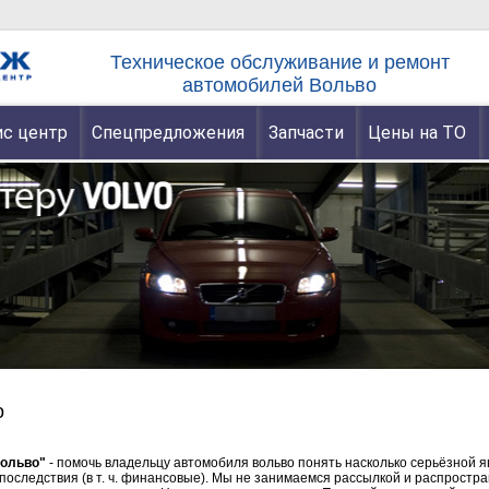
Техническое обслуживание и ремонт
автомобилей Вольво
с центр
Спецпредложения
Запчасти
Цены на ТО
о
вольво"
- помочь владельцу автомобиля вольво понять насколько серьёзной я
 последствия (в т. ч. финансовые). Мы не занимаемся рассылкой и распростр