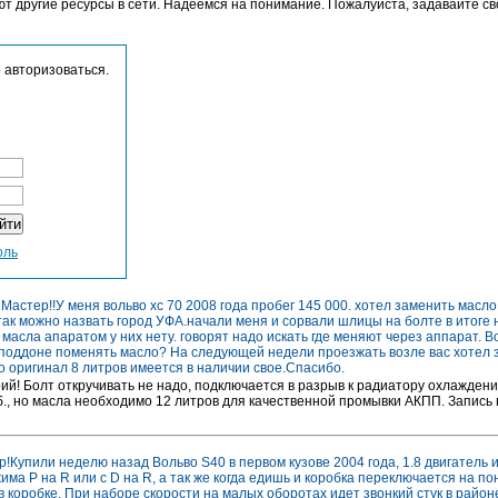
ют другие ресурсы в сети. Надеемся на понимание. Пожалуйста, задавайте св
 авторизоваться.
оль
Мастер!!У меня вольво хс 70 2008 года пробег 145 000. хотел заменить масл
так можно назвать город УФА.начали меня и сорвали шлицы на болте в итоге 
 масла апаратом у них нету. говорят надо искать где меняют через аппарат. 
 поддоне поменять масло? На следующей недели проезжать возле вас хотел за
о оригинал 8 литров имеется в наличии свое.Спасибо.
ий! Болт откручивать не надо, подключается в разрыв к радиатору охлаждени
б., но масла необходимо 12 литров для качественной промывки АКПП. Запись
!Купили неделю назад Вольво S40 в первом кузове 2004 года, 1.8 двигатель 
ма P на R или с D на R, а так же когда едишь и коробка переключается на п
 в коробке. При наборе скорости на малых оборотах идет звонкий стук в район