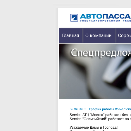
Главная
О компании
Серви
30.04.2019
График работы Volvo Serv
Service АТЦ "Москва" работает без 
Service "Олимпийский" работает по
Уважаемые Дамы и Господа!