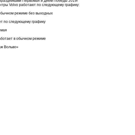
праздниками Первомая и Днем Победы 2019!
нтры Volvo работают по следующему графику:
в обычном режиме без выходных
ает по следующему графику
2 мая
аботает в обычном режиме
аж Вольво»