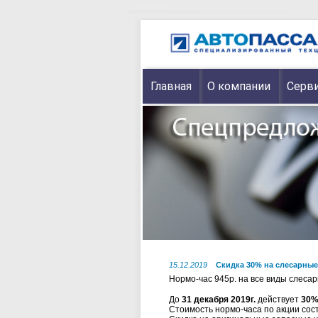
Главная
О компании
Серви
15.12.2019
Скидка 30% на слесарные 
Нормо-час 945р. на все виды слесар
До
31 декабря 2019г.
действует
30%
Стоимость нормо-часа по акции со