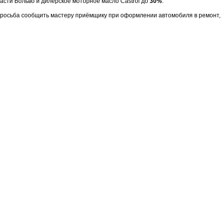
асти Вольво и дилерское моторное масло Castrol до
30%
.
просьба сообщить мастеру приёмщику при оформлении автомобиля в ремонт, 